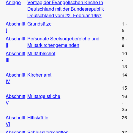
Anlage
Vertrag der Evangelischen Kirche in
Deutschland mit der Bundesrepublik
Deutschland vom 22. Februar 1957
Abschnitt
Grundsätze
1 -
I
5
Abschnitt
Personale Seelsorgebereiche und
6 -
II
Militärkirchengemeinden
9
Abschnitt
Militärbischof
10
III
-
13
Abschnitt
Kirchenamt
14
IV
-
15
Abschnitt
Militärgeistliche
16
V
-
25
Abschnitt
Hilfskräfte
26
VI
Abschnitt
Schlussvorschriften
27