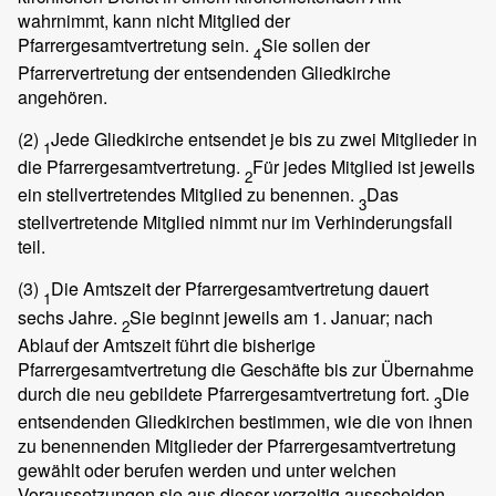
wahrnimmt, kann nicht Mitglied der
Pfarrergesamtvertretung sein.
Sie sollen der
4
Pfarrervertretung der entsendenden Gliedkirche
angehören.
(2)
Jede Gliedkirche entsendet je bis zu zwei Mitglieder in
1
die Pfarrergesamtvertretung.
Für jedes Mitglied ist jeweils
2
ein stellvertretendes Mitglied zu benennen.
Das
3
stellvertretende Mitglied nimmt nur im Verhinderungsfall
teil.
(3)
Die Amtszeit der Pfarrergesamtvertretung dauert
1
sechs Jahre.
Sie beginnt jeweils am 1. Januar; nach
2
Ablauf der Amtszeit führt die bisherige
Pfarrergesamtvertretung die Geschäfte bis zur Übernahme
durch die neu gebildete Pfarrergesamtvertretung fort.
Die
3
entsendenden Gliedkirchen bestimmen, wie die von ihnen
zu benennenden Mitglieder der Pfarrergesamtvertretung
gewählt oder berufen werden und unter welchen
Voraussetzungen sie aus dieser vorzeitig ausscheiden.