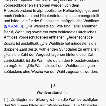
2
vorgeschlagenen Personen werden von dem
Propsteivorstand in alphabetischer Reihenfolge, getrennt
nach Ordinierten und Nichtordinierten, zusammengestellt
und bilden die für die Stimmzettel maßgebliche Wahlliste
(
§ 9 Abs. 3
).
Die Wahlliste soll Vor- und Familiennamen,
3
Beruf, Wohnung sowie ein etwa bekleidetes kirchliches
Amt des Vorgeschlagenen enthalten.
Jeder sonstige
4
Zusatz ist unstatthaft.
Die Wahlliste hat mindestens die
5
doppelte Zahl der zu wählenden Synodalen zu enthalten.
Falls die Zahl der Vorgeschlagenen hinter dieser Zahl
6
zurückbleibt, ist die Wahlliste durch den Propsteivorstand
zu ergänzen.
Die Wahlliste soll den Wahlberechtigten
7
spätestens eine Woche vor der Wahl zugesandt werden.
§ 8
Wahlvorstand
(1)
Zu Beginn der Sitzung wählen die Wahlberechtigten
1
drei Wahlberechtigte zum Wahlvorstand.
Die Mitglieder