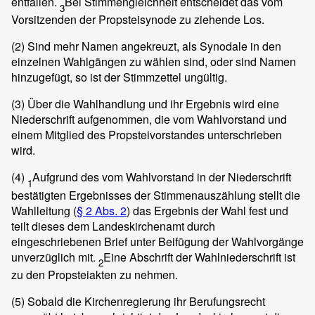
entfallen.
Bei Stimmengleichheit entscheidet das vom
3
Vorsitzenden der Propsteisynode zu ziehende Los.
(2)
Sind mehr Namen angekreuzt, als Synodale in den
einzelnen Wahlgängen zu wählen sind, oder sind Namen
hinzugefügt, so ist der Stimmzettel ungültig.
(3)
Über die Wahlhandlung und ihr Ergebnis wird eine
Niederschrift aufgenommen, die vom Wahlvorstand und
einem Mitglied des Propsteivorstandes unterschrieben
wird.
(4)
Aufgrund des vom Wahlvorstand in der Niederschrift
1
bestätigten Ergebnisses der Stimmenauszählung stellt die
Wahlleitung (
§ 2 Abs. 2
) das Ergebnis der Wahl fest und
teilt dieses dem Landeskirchenamt durch
eingeschriebenen Brief unter Beifügung der Wahlvorgänge
unverzüglich mit.
Eine Abschrift der Wahlniederschrift ist
2
zu den Propsteiakten zu nehmen.
(5)
Sobald die Kirchenregierung ihr Berufungsrecht