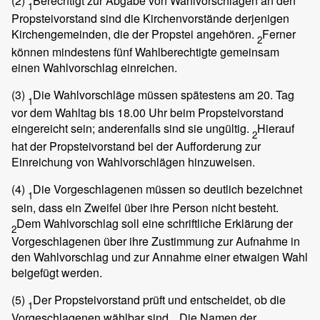
(2)
Berechtigt zur Abgabe von Wahlvorschlägen an den
1
Propsteivorstand sind die Kirchenvorstände derjenigen
Kirchengemeinden, die der Propstei angehören.
Ferner
2
können mindestens fünf Wahlberechtigte gemeinsam
einen Wahlvorschlag einreichen.
(3)
Die Wahlvorschläge müssen spätestens am 20. Tag
1
vor dem Wahltag bis 18.00 Uhr beim Propsteivorstand
eingereicht sein; anderenfalls sind sie ungültig.
Hierauf
2
hat der Propsteivorstand bei der Aufforderung zur
Einreichung von Wahlvorschlägen hinzuweisen.
(4)
Die Vorgeschlagenen müssen so deutlich bezeichnet
1
sein, dass ein Zweifel über ihre Person nicht besteht.
Dem Wahlvorschlag soll eine schriftliche Erklärung der
2
Vorgeschlagenen über ihre Zustimmung zur Aufnahme in
den Wahlvorschlag und zur Annahme einer etwaigen Wahl
beigefügt werden.
(5)
Der Propsteivorstand prüft und entscheidet, ob die
1
Vorgeschlagenen wählbar sind.
Die Namen der