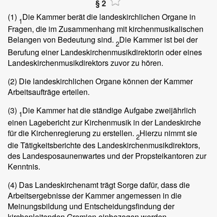
§ 2
(1)
Die Kammer berät die landeskirchlichen Organe in
1
Fragen, die im Zusammenhang mit kirchenmusikalischen
Belangen von Bedeutung sind.
Die Kammer ist bei der
2
Berufung einer Landeskirchenmusikdirektorin oder eines
Landeskirchenmusikdirektors zuvor zu hören.
(2)
Die landeskirchlichen Organe können der Kammer
Arbeitsaufträge erteilen.
(3)
Die Kammer hat die ständige Aufgabe zweijährlich
1
einen Lagebericht zur Kirchenmusik in der Landeskirche
für die Kirchenregierung zu erstellen.
Hierzu nimmt sie
2
die Tätigkeitsberichte des Landeskirchenmusikdirektors,
des Landesposaunenwartes und der Propsteikantoren zur
Kenntnis.
(4)
Das Landeskirchenamt trägt Sorge dafür, dass die
Arbeitsergebnisse der Kammer angemessen in die
Meinungsbildung und Entscheidungsfindung der
kirchenleitenden Gremien einbezogen werden.