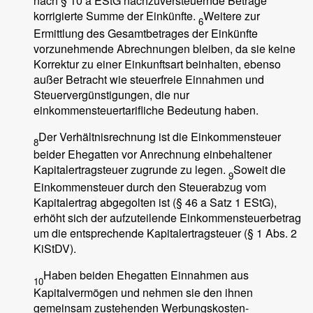
nach § 10 a EStG nachzuversteuernde Beträge
korrigierte Summe der Einkünfte.
Weitere zur
6
Ermittlung des Gesamtbetrages der Einkünfte
vorzunehmende Abrechnungen bleiben, da sie keine
Korrektur zu einer Einkunftsart beinhalten, ebenso
außer Betracht wie steuerfreie Einnahmen und
Steuervergünstigungen, die nur
einkommensteuertarifliche Bedeutung haben.
Der Verhältnisrechnung ist die Einkommensteuer
8
beider Ehegatten vor Anrechnung einbehaltener
Kapitalertragsteuer zugrunde zu legen.
Soweit die
9
Einkommensteuer durch den Steuerabzug vom
Kapitalertrag abgegolten ist (§ 46 a Satz 1 EStG),
erhöht sich der aufzuteilende Einkommensteuerbetrag
um die entsprechende Kapitalertragsteuer (§ 1 Abs. 2
KiStDV).
Haben beiden Ehegatten Einnahmen aus
10
Kapitalvermögen und nehmen sie den ihnen
gemeinsam zustehenden Werbungskosten-