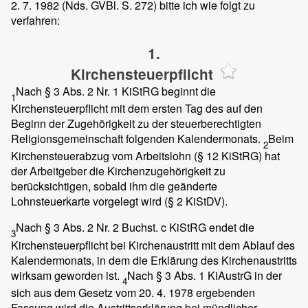
2. 7. 1982 (Nds. GVBl. S. 272) bitte ich wie folgt zu
verfahren:
1.
Kirchensteuerpflicht
Nach § 3 Abs. 2 Nr. 1 KiStRG beginnt die
1
Kirchensteuerpflicht mit dem ersten Tag des auf den
Beginn der Zugehörigkeit zu der steuerberechtigten
Religionsgemeinschaft folgenden Kalendermonats.
Beim
2
Kirchensteuerabzug vom Arbeitslohn (§ 12 KiStRG) hat
der Arbeitgeber die Kirchenzugehörigkeit zu
berücksichtigen, sobald ihm die geänderte
Lohnsteuerkarte vorgelegt wird (§ 2 KiStDV).
Nach § 3 Abs. 2 Nr. 2 Buchst. c KiStRG endet die
3
Kirchensteuerpflicht bei Kirchenaustritt mit dem Ablauf des
Kalendermonats, in dem die Erklärung des Kirchenaustritts
wirksam geworden ist.
Nach § 3 Abs. 1 KiAustrG in der
4
sich aus dem Gesetz vom 20. 4. 1978 ergebenden
Fassung wird die Austrittserklärung bei mündlicher