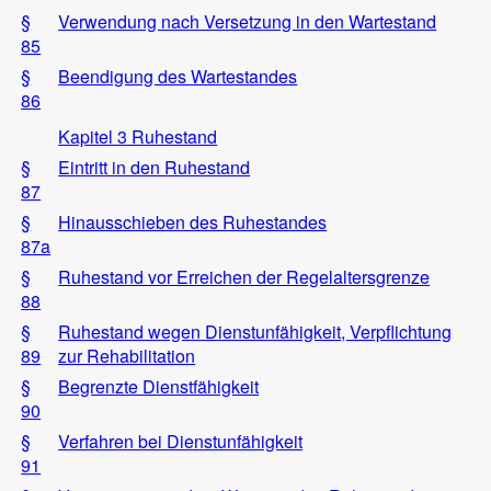
§
Verwendung nach Versetzung in den Wartestand
85
§
Beendigung des Wartestandes
86
Kapitel 3 Ruhestand
§
Eintritt in den Ruhestand
87
§
Hinausschieben des Ruhestandes
87a
§
Ruhestand vor Erreichen der Regelaltersgrenze
88
§
Ruhestand wegen Dienstunfähigkeit, Verpflichtung
89
zur Rehabilitation
§
Begrenzte Dienstfähigkeit
90
§
Verfahren bei Dienstunfähigkeit
91