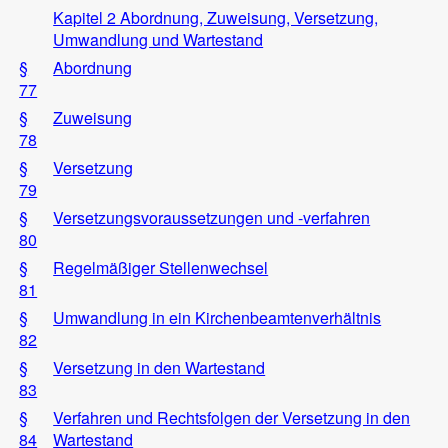
Kapitel 2 Abordnung, Zuweisung, Versetzung,
Umwandlung und Wartestand
§
Abordnung
77
§
Zuweisung
78
§
Versetzung
79
§
Versetzungsvoraussetzungen und -verfahren
80
§
Regelmäßiger Stellenwechsel
81
§
Umwandlung in ein Kirchenbeamtenverhältnis
82
§
Versetzung in den Wartestand
83
§
Verfahren und Rechtsfolgen der Versetzung in den
84
Wartestand