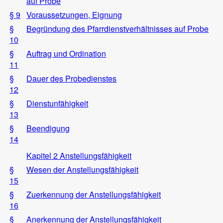
auf Probe
§ 9
Voraussetzungen, Eignung
§
Begründung des Pfarrdienstverhältnisses auf Probe
10
§
Auftrag und Ordination
11
§
Dauer des Probedienstes
12
§
Dienstunfähigkeit
13
§
Beendigung
14
Kapitel 2 Anstellungsfähigkeit
§
Wesen der Anstellungsfähigkeit
15
§
Zuerkennung der Anstellungsfähigkeit
16
§
Anerkennung der Anstellungsfähigkeit