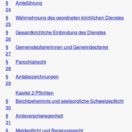
§
Amtsführung
24
§
Wahrnehmung des geordneten kirchlichen Dienstes
25
§
Gesamtkirchliche Einbindung des Dienstes
26
§
Gemeindepfarrerinnen und Gemeindepfarrer
27
§
Parochialrecht
28
§
Amtsbezeichnungen
29
Kapitel 2 Pflichten
§
Beichtgeheimnis und seelsorgliche Schweigepflicht
30
§
Amtsverschwiegenheit
31
§
Meldepflicht und Beratungsrecht