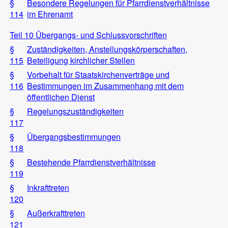
§
Besondere Regelungen für Pfarrdienstverhältnisse
114
im Ehrenamt
Teil 10 Übergangs- und Schlussvorschriften
§
Zuständigkeiten, Anstellungskörperschaften,
115
Beteiligung kirchlicher Stellen
§
Vorbehalt für Staatskirchenverträge und
116
Bestimmungen im Zusammenhang mit dem
öffentlichen Dienst
§
Regelungszuständigkeiten
117
§
Übergangsbestimmungen
118
§
Bestehende Pfarrdienstverhältnisse
119
§
Inkrafttreten
120
§
Außerkrafttreten
121