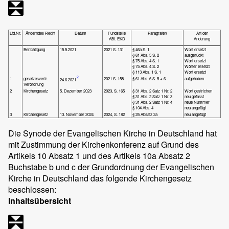
Lfd.Nr.
Änderndes Recht
Datum
Fundstelle
Paragrafen
Art der
ABl. EKD
Änderung
Berichtigung
15.5.2021
2021 S. 131
§ 46a S. 1
Wort ersetzt
§ 61 Abs. 5 S. 2
ausgerückt
§ 75 Abs. 4 S. 1
Wort ersetzt
§ 75 Abs. 4 S. 2
Wörter ersetzt
§ 113 Abs. 1 S. 1
Wort ersetzt
2
1
gesetzesvertr.
2021 S. 158
§ 61 Abs. 6 S. 5 + 6
aufgehoben
24.6.2021
Verordnung
2
Kirchengesetz
5. Dezember 2023
2023, S. 165
§ 31 Abs. 2 Satz 1 Nr. 2
Wort gestrichen
§ 31 Abs. 2 Satz 1 Nr. 3
neu gefasst
§ 31 Abs. 2 Satz 1 Nr. 4
neue Nummer
§ 104 Abs. 4
neu angefügt
3
Kirchengesetz
13. November 2024
2024, S. 182
§ 25 Absatz 2a
neu angefügt
Die Synode der Evangelischen Kirche in Deutschland hat
mit Zustimmung der Kirchenkonferenz auf Grund des
Artikels 10 Absatz 1 und des Artikels 10a Absatz 2
Buchstabe b und c der Grundordnung der Evangelischen
Kirche in Deutschland das folgende Kirchengesetz
beschlossen:
Inhaltsübersicht