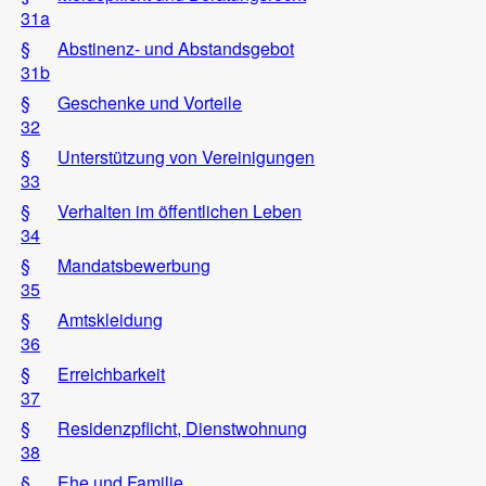
31a
§
Abstinenz- und Abstandsgebot
31b
§
Geschenke und Vorteile
32
§
Unterstützung von Vereinigungen
33
§
Verhalten im öffentlichen Leben
34
§
Mandatsbewerbung
35
§
Amtskleidung
36
§
Erreichbarkeit
37
§
Residenzpflicht, Dienstwohnung
38
§
Ehe und Familie