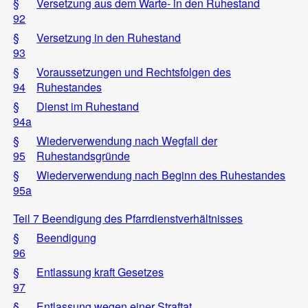
§
Versetzung aus dem Warte- in den Ruhestand
92
§
Versetzung in den Ruhestand
93
§
Voraussetzungen und Rechtsfolgen des
94
Ruhestandes
§
Dienst im Ruhestand
94a
§
Wiederverwendung nach Wegfall der
95
Ruhestandsgründe
§
Wiederverwendung nach Beginn des Ruhestandes
95a
Teil 7 Beendigung des Pfarrdienstverhältnisses
§
Beendigung
96
§
Entlassung kraft Gesetzes
97
§
Entlassung wegen einer Straftat