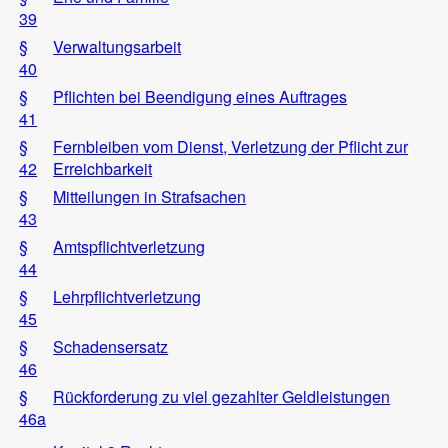
39
§
Verwaltungsarbeit
40
§
Pflichten bei Beendigung eines Auftrages
41
§
Fernbleiben vom Dienst, Verletzung der Pflicht zur
42
Erreichbarkeit
§
Mitteilungen in Strafsachen
43
§
Amtspflichtverletzung
44
§
Lehrpflichtverletzung
45
§
Schadensersatz
46
§
Rückforderung zu viel gezahlter Geldleistungen
46a