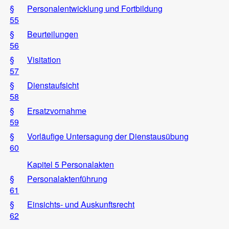
§
Personalentwicklung und Fortbildung
55
§
Beurteilungen
56
§
Visitation
57
§
Dienstaufsicht
58
§
Ersatzvornahme
59
§
Vorläufige Untersagung der Dienstausübung
60
Kapitel 5 Personalakten
§
Personalaktenführung
61
§
Einsichts- und Auskunftsrecht
62