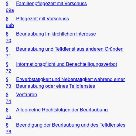
§
Familienpflegezeit mit Vorschuss
69a
§
Pflegezeit mit Vorschuss
69b
§
Beurlaubung im kirchlichen Interesse
70
§
Beurlaubung und Teildienst aus anderen Gründen
71
§
Informationspflicht und Benachteiligungsverbot
72
§
Erwerbstätigkeit und Nebentätigkeit während einer
73
Beurlaubung oder eines Teildienstes
§
Verfahren
74
§
Allgemeine Rechtsfolgen der Beurlaubung
75
§
Beendigung der Beurlaubung und des Teildienstes
76