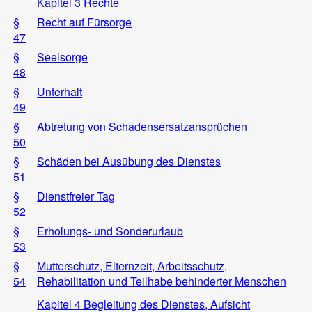
Kapitel 3 Rechte
§
Recht auf Fürsorge
47
§
Seelsorge
48
§
Unterhalt
49
§
Abtretung von Schadensersatzansprüchen
50
§
Schäden bei Ausübung des Dienstes
51
§
Dienstfreier Tag
52
§
Erholungs- und Sonderurlaub
53
§
Mutterschutz, Elternzeit, Arbeitsschutz,
54
Rehabilitation und Teilhabe behinderter Menschen
Kapitel 4 Begleitung des Dienstes, Aufsicht