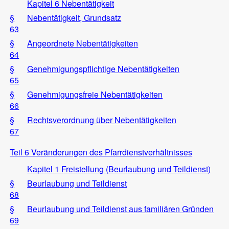
Kapitel 6 Nebentätigkeit
§
Nebentätigkeit, Grundsatz
63
§
Angeordnete Nebentätigkeiten
64
§
Genehmigungspflichtige Nebentätigkeiten
65
§
Genehmigungsfreie Nebentätigkeiten
66
§
Rechtsverordnung über Nebentätigkeiten
67
Teil 6 Veränderungen des Pfarrdienstverhältnisses
Kapitel 1 Freistellung (Beurlaubung und Teildienst)
§
Beurlaubung und Teildienst
68
§
Beurlaubung und Teildienst aus familiären Gründen
69