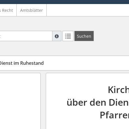
s Recht
Amtsblätter
Suche mit Platzhalter "*", Bsp. Pfarrer*,
Suchen
Weitere Suchoperatoren finden Sie in un
ienst im Ruhestand
Kirc
über den Dien
Pfarre