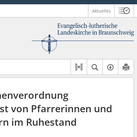
Aktuelles
Sitzu
Logo Ev.-luth. Landeskirche in Braunschweig
 findet auch: "Pfarrerinitiative" oder "Pfarrerausschuss".
serer Hilfe.
Textsuche 
Verfüg
Dokument-Beziehu
henverordnung
st von Pfarrerinnen und
rn im Ruhestand