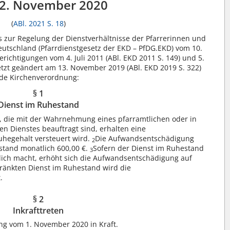
2. November 2020
(
ABl. 2021 S. 18
)
 zur Regelung der Dienstverhältnisse der Pfarrerinnen und
Deutschland (Pfarrdienstgesetz der EKD – PfDG.EKD) vom 10.
richtigungen vom 4. Juli 2011 (ABl. EKD 2011 S. 149) und 5.
letzt geändert am 13. November 2019 (ABl. EKD 2019 S. 322)
nde Kirchenverordnung:
§ 1
Dienst im Ruhestand
, die mit der Wahrnehmung eines pfarramtlichen oder in
n Dienstes beauftragt sind, erhalten eine
hegehalt versteuert wird.
Die Aufwandsentschädigung
2
estand monatlich 600,00 €.
Sofern der Dienst im Ruhestand
3
lich macht, erhöht sich die Aufwandsentschädigung auf
ränkten Dienst im Ruhestand wird die
.
§ 2
Inkrafttreten
ng vom 1. November 2020 in Kraft.