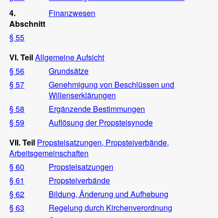
4.
Finanzwesen
Abschnitt
§ 55
VI. Teil
Allgemeine Aufsicht
§ 56
Grundsätze
§ 57
Genehmigung von Beschlüssen und
Willenserklärungen
§ 58
Ergänzende Bestimmungen
§ 59
Auflösung der Propsteisynode
VII. Teil
Propsteisatzungen, Propsteiverbände,
Arbeitsgemeinschaften
§ 60
Propsteisatzungen
§ 61
Propsteiverbände
§ 62
Bildung, Änderung und Aufhebung
§ 63
Regelung durch Kirchenverordnung