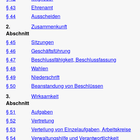
§ 43
Ehrenamt
§ 44
Ausscheiden
2.
Zusammenkunft
Abschnitt
§ 45
Sitzungen
§ 46
Geschäftsführung
§ 47
Beschlussfähigkeit, Beschlussfassung
§ 48
Wahlen
§ 49
Niederschrift
§ 50
Beanstandung von Beschlüssen
3.
Wirksamkeit
Abschnitt
§ 51
Aufgaben
§ 52
Vertretung
§ 53
Verteilung von Einzelaufgaben, Arbeitskreise
§ 54
Verwaltungshilfe und Verantwortlichkeit