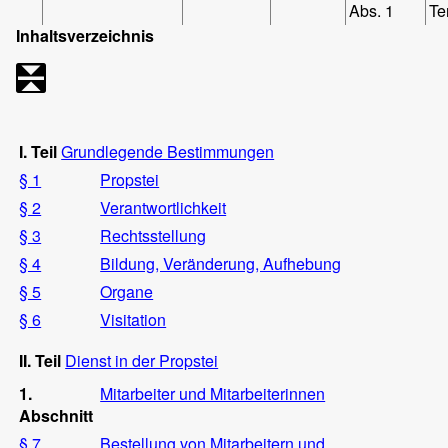
Abs. 1
Te
Inhaltsverzeichnis
I. Teil
Grundlegende Bestimmungen
§ 1
Propstei
§ 2
Verantwortlichkeit
§ 3
Rechtsstellung
§ 4
Bildung, Veränderung, Aufhebung
§ 5
Organe
§ 6
Visitation
II. Teil
Dienst in der Propstei
1.
Mitarbeiter und Mitarbeiterinnen
Abschnitt
§ 7
Bestellung von Mitarbeitern und