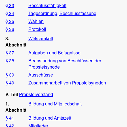
§ 33
Beschlussfähigkeit
§ 34
Tagesordnung, Beschlussfassung
§ 35
Wahlen
§ 36
Protokoll
3.
Wirksamkeit
Abschnitt
§ 37
Aufgaben und Befugnisse
§ 38
Beanstandung von Beschlüssen der
Propsteisynode
§ 39
Ausschüsse
§ 40
Zusammenarbeit von Propsteisynoden
V. Teil
Propsteivorstand
1.
Bildung und Mitgliedschaft
Abschnitt
§ 41
Bildung und Amtszeit
§ 42
Mitglieder