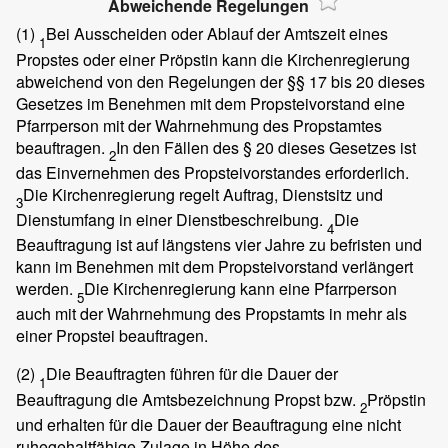
Abweichende Regelungen
(1)
Bei Ausscheiden oder Ablauf der Amtszeit eines
1
Propstes oder einer Pröpstin kann die Kirchenregierung
abweichend von den Regelungen der §§ 17 bis 20 dieses
Gesetzes im Benehmen mit dem Propsteivorstand eine
Pfarrperson mit der Wahrnehmung des Propstamtes
beauftragen.
In den Fällen des § 20 dieses Gesetzes ist
2
das Einvernehmen des Propsteivorstandes erforderlich.
Die Kirchenregierung regelt Auftrag, Dienstsitz und
3
Dienstumfang in einer Dienstbeschreibung.
Die
4
Beauftragung ist auf längstens vier Jahre zu befristen und
kann im Benehmen mit dem Propsteivorstand verlängert
werden.
Die Kirchenregierung kann eine Pfarrperson
5
auch mit der Wahrnehmung des Propstamts in mehr als
einer Propstei beauftragen.
(2)
Die Beauftragten führen für die Dauer der
1
Beauftragung die Amtsbezeichnung Propst bzw.
Pröpstin
2
und erhalten für die Dauer der Beauftragung eine nicht
ruhegehaltfähige Zulage in Höhe des