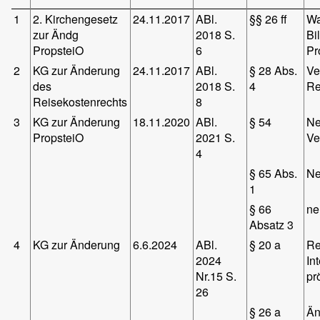
1
2. Kirchengesetz
24.11.2017
ABl.
§§ 26 ff
Wa
zur Ändg
2018 S.
Bi
PropsteiO
6
Pr
2
KG zur Änderung
24.11.2017
ABl.
§ 28 Abs.
Ve
des
2018 S.
4
Re
Reisekostenrechts
8
3
KG zur Änderung
18.11.2020
ABl.
§ 54
Ne
PropsteiO
2021 S.
Ve
4
§ 65 Abs.
Ne
1
§ 66
ne
Absatz 3
4
KG zur Änderung
6.6.2024
ABl.
§ 20 a
Re
2024
In
Nr.15 S.
pr
26
§ 26 a
Än