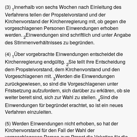
(3)
Innerhalb von sechs Wochen nach Einleitung des
1
Verfahrens teilen der Propsteivorstand und der
Kirchenvorstand der Kirchenregierung mit, ob gegen die
vorgeschlagenen Personen Einwendungen erhoben
werden.
Einwendungen sind schriftlich und unter Angabe
2
des Stimmenverhältnisses zu begründen.
(4)
Über vorgebrachte Einwendungen entscheidet die
1
Kirchenregierung endgültig.
Sie teilt ihre Entscheidung
2
dem Propsteivorstand, dem Kirchenvorstand und den
Vorgeschlagenen mit.
Werden die Einwendungen
3
zurückgewiesen, so sind die Vorgeschlagenen unter
Fristsetzung aufzufordern, sich darüber zu erklären, ob sie
weiter bereit sind, sich zur Wahl zu stellen.
Sind die
4
Einwendungen für begründet erachtet, so ist ein neues
Verfahren einzuleiten.
(5)
Werden Einwendungen nicht erhoben, so hat der
Kirchenvorstand für den Fall der Wahl der
vorgeschlagenen Person zum Propst die Vokation für die