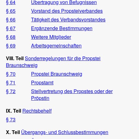
§ 64
Übertragung von Befugnissen
§ 65
Vorstand des Propsteiverbandes
§ 66
Tätigkeit des Verbandsvorstandes
§ 67
Ergänzende Bestimmungen
§ 68
Weitere Mitglieder
§ 69
Arbeitsgemeinschaften
VIII. Teil
Sonderregelungen für die Propstei
Braunschweig
§ 70
Propstei Braunschweig
§ 71
Propstamt
§ 72
Stellvertretung des Propstes oder der
Pröpstin
IX. Teil
Rechtsbehelf
§ 73
X. Teil
Übergangs- und Schlussbestimmungen