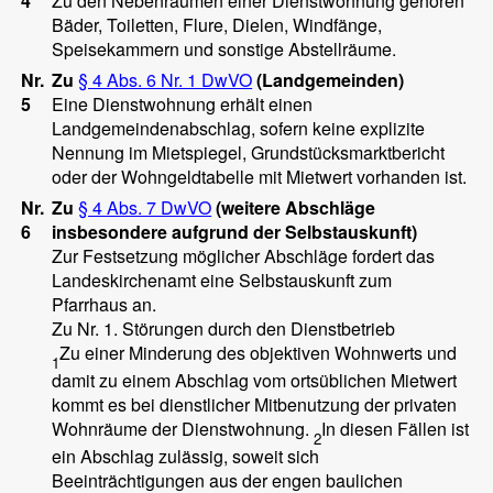
4
Zu den Nebenräumen einer Dienstwohnung gehören
Bäder, Toiletten, Flure, Dielen, Windfänge,
Speisekammern und sonstige Abstellräume.
Nr.
Zu
§ 4 Abs. 6 Nr. 1 DwVO
(Landgemeinden)
5
Eine Dienstwohnung erhält einen
Landgemeindenabschlag, sofern keine explizite
Nennung im Mietspiegel, Grundstücksmarktbericht
oder der Wohngeldtabelle mit Mietwert vorhanden ist.
Nr.
Zu
§ 4 Abs. 7 DwVO
(weitere Abschläge
6
insbesondere aufgrund der Selbstauskunft)
Zur Festsetzung möglicher Abschläge fordert das
Landeskirchenamt eine Selbstauskunft zum
Pfarrhaus an.
Zu Nr. 1. Störungen durch den Dienstbetrieb
Zu einer Minderung des objektiven Wohnwerts und
1
damit zu einem Abschlag vom ortsüblichen Mietwert
kommt es bei dienstlicher Mitbenutzung der privaten
Wohnräume der Dienstwohnung.
In diesen Fällen ist
2
ein Abschlag zulässig, soweit sich
Beeinträchtigungen aus der engen baulichen