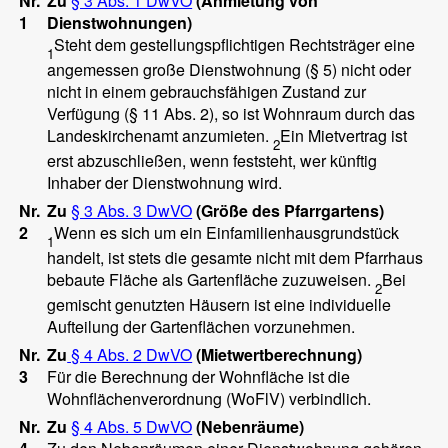
Nr.
Zu
§ 3 Abs. 1 DwVO
(Anmietung von
1
Dienstwohnungen)
Steht dem gestellungspflichtigen Rechtsträger eine
1
angemessen große Dienstwohnung (§ 5) nicht oder
nicht in einem gebrauchsfähigen Zustand zur
Verfügung (§ 11 Abs. 2), so ist Wohnraum durch das
Landeskirchenamt anzumieten.
Ein Mietvertrag ist
2
erst abzuschließen, wenn feststeht, wer künftig
Inhaber der Dienstwohnung wird.
Nr.
Zu
§ 3 Abs. 3 DwVO
(Größe des Pfarrgartens)
2
Wenn es sich um ein Einfamilienhausgrundstück
1
handelt, ist stets die gesamte nicht mit dem Pfarrhaus
bebaute Fläche als Gartenfläche zuzuweisen.
Bei
2
gemischt genutzten Häusern ist eine individuelle
Aufteilung der Gartenflächen vorzunehmen.
Nr.
Zu
§ 4 Abs. 2 DwVO
(Mietwertberechnung)
3
Für die Berechnung der Wohnfläche ist die
Wohnflächenverordnung (WoFlV) verbindlich.
Nr.
Zu
§ 4 Abs. 5 DwVO
(Nebenräume)