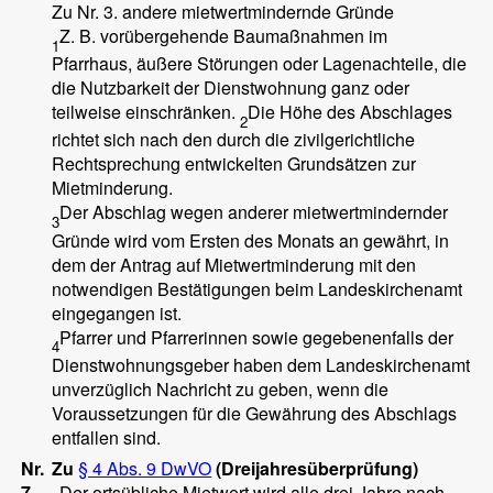
Zu Nr. 3. andere mietwertmindernde Gründe
Z. B. vorübergehende Baumaßnahmen im
1
Pfarrhaus, äußere Störungen oder Lagenachteile, die
die Nutzbarkeit der Dienstwohnung ganz oder
teilweise einschränken.
Die Höhe des Abschlages
2
richtet sich nach den durch die zivilgerichtliche
Rechtsprechung entwickelten Grundsätzen zur
Mietminderung.
Der Abschlag wegen anderer mietwertmindernder
3
Gründe wird vom Ersten des Monats an gewährt, in
dem der Antrag auf Mietwertminderung mit den
notwendigen Bestätigungen beim Landeskirchenamt
eingegangen ist.
Pfarrer und Pfarrerinnen sowie gegebenenfalls der
4
Dienstwohnungsgeber haben dem Landeskirchenamt
unverzüglich Nachricht zu geben, wenn die
Voraussetzungen für die Gewährung des Abschlags
entfallen sind.
Nr.
Zu
§ 4 Abs. 9 DwVO
(Dreijahresüberprüfung)
7
Der ortsübliche Mietwert wird alle drei Jahre nach