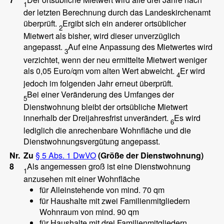
1
der letzten Berechnung durch das Landeskirchenamt
überprüft.
Ergibt sich ein anderer ortsüblicher
2
Mietwert als bisher, wird dieser unverzüglich
angepasst.
Auf eine Anpassung des Mietwertes wird
3
verzichtet, wenn der neu ermittelte Mietwert weniger
als 0,05 Euro/qm vom alten Wert abweicht.
Er wird
4
jedoch im folgenden Jahr erneut überprüft.
Bei einer Veränderung des Umfanges der
5
Dienstwohnung bleibt der ortsübliche Mietwert
innerhalb der Dreijahresfrist unverändert.
Es wird
6
lediglich die anrechenbare Wohnfläche und die
Dienstwohnungsvergütung angepasst.
Nr.
Zu
§ 5 Abs. 1 DwVO
(Größe der Dienstwohnung)
8
Als angemessen groß ist eine Dienstwohnung
1
anzusehen mit einer Wohnfläche
für Alleinstehende von mind. 70 qm
für Haushalte mit zwei Familienmitgliedern
Wohnraum von mind. 90 qm
für Haushalte mit drei Familienmitgliedern