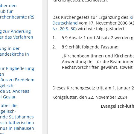
über den
ub für
irchenbeamte (RS
Das Kirchengesetz zur Ergänzung des
Ki
Deutschland
vom 17. November 2006 (ABl.
Nr. 20 S. 30
) wird wie folgt geändert:
g zur Änderung
er das Verfahren
§ 9 Absatz 1 und Absatz 2 werden g
§ 9 erhält folgende Fassung:
ung in der
andeskirche in
„Kirchenbeamtinnen und Kirchenbe
Anwendung der für die Beamtinne
Rechtsvorschriften gewährt, soweit
ur Eingliederung
en
häus zu Bredelem
gelisch-
Dieses Kirchengesetz tritt am 1. Januar 2
de St. Andreas
i Goslar
Königslutter, den 22. November 2024
über die
Evangelisch-lut
gelisch-
nde St. Johannes
sch-lutherischen
anus in Hahausen
en