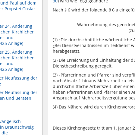
30
) wird wie folgt geändert:
 und Paul auf dem
er Propstei Goslar
Nach § 6 wird der folgende § 6 a eingefü
Wahrnehmung des geordneten
r 24. Änderung
(zu
chen Kirchlichen
rer und
(1)
Die durchschnittliche wöchentliche 
1
425 Anlage)
Bei Dienstverhältnissen im Teildienst w
2
herabgesetzt.
r 25. Änderung
chen Kirchlichen
(2)
Die Erreichung und Einhaltung der du
rer und
Dienstbeschreibung geregelt.
425 Anlage)
(3)
Pfarrerinnen und Pfarrer sind verpfl
1
r Neufassung der
nach Absatz 1 hinaus Mehrarbeit zu leis
g
durchschnittliche Arbeitszeit über ein
haben Pfarrerinnen und Pfarrer einen 
r Neufassung der
Anspruch auf Mehrarbeitsvergütung bes
nen und Beraten
(4)
Das Nähere wird durch Kirchenverord
vangelisch-
 in Braunschweig
Dieses Kirchengesetz tritt am 1. Januar 2
 die