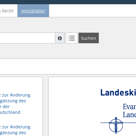
s Recht
Amtsblätter
Suche mit Platzhalter "*", Bsp. Pfarrer*,
Suchen
Weitere Suchoperatoren finden Sie in un
z zur Änderung
rgänzung des
n der
eutschland
z zur Änderung
rgänzung des