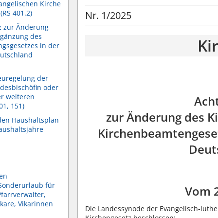
angelischen Kirche
(RS 401.2)
Nr. 1/2025
tz zur Änderung
rgänzung des
Ki
gsgesetzes in der
eutschland
euregelung der
ndesbischöfin oder
r weiteren
Ach
01, 151)
zur Änderung des K
den Haushaltsplan
aushaltsjahre
Kirchenbeamtengesetz
Deut
en
Sonderurlaub für
Vom 
farrverwalter,
kare, Vikarinnen
Die Landessynode der Evangelisch-luthe
Kirchengesetz beschlossen: