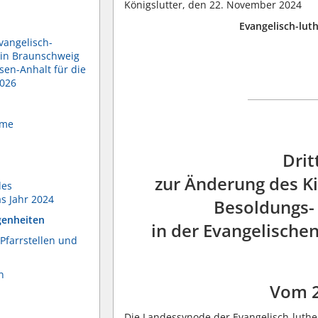
Königslutter, den 22. November 2024
Evangelisch-lut
vangelisch-
 in Braunschweig
sen-Anhalt für die
2026
hme
Drit
zur Änderung des K
des
s Jahr 2024
Besoldungs-
genheiten
in der Evangelische
Pfarrstellen und
n
Vom 
Die Landessynode der Evangelisch-luthe