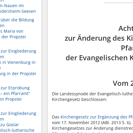
en-Nauen im
Gandersheim-Seesen
über die Bildung
hen
Ach
s Maria von
zur Änderung des K
 der Propstei
Pfa
zur Eingliederung
der Evangelischen 
en
 in Vienenburg in
e
g in der Propstei
Vom 
 zur Erprobung
– ein Pfarramt“
Die Landessynode der Evangelisch-luthe
en Propstei
Kirchengesetz beschlossen:
zur Eingliederung
Das
Kirchengesetz zur Ergänzung des Pf
en
vom 17. November 2012 (ABl. 2013 S. 6),
 zu Goslar
Kirchengesetzes zur Änderung dienstrech
lisch-lutherische