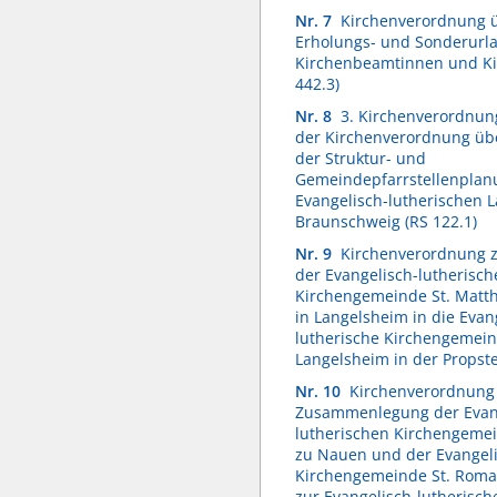
Nr. 7
Kirchenverordnung 
Erholungs- und Sonderurla
Kirchenbeamtinnen und K
442.3)
Nr. 8
3. Kirchenverordnun
der Kirchenverordnung üb
der Struktur- und
Gemeindepfarrstellenplan
Evangelisch-lutherischen L
Braunschweig (RS 122.1)
Nr. 9
Kirchenverordnung z
der Evangelisch-lutherisch
Kirchengemeinde St. Matt
in Langelsheim in die Evan
lutherische Kirchengemein
Langelsheim in der Propste
Nr. 10
Kirchenverordnung 
Zusammenlegung der Evan
lutherischen Kirchengemei
zu Nauen und der Evangeli
Kirchengemeinde St. Rom
zur Evangelisch-lutherisch